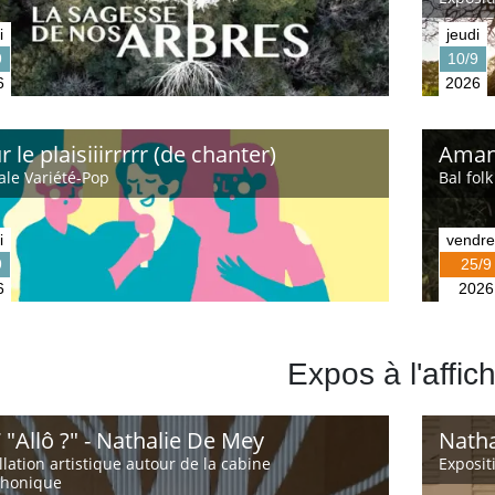
i
jeudi
9
10/9
6
2026
 le plaisiiirrrrr (de chanter)
Aman
ale Variété-Pop
Bal fol
i
vendre
9
25/9
6
2026
Expos à l'affic
 "Allô ?" - Nathalie De Mey
Natha
llation artistique autour de la cabine
Exposit
phonique