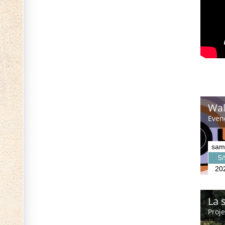
Wal
Even
sam
5/
20
La 
Proj