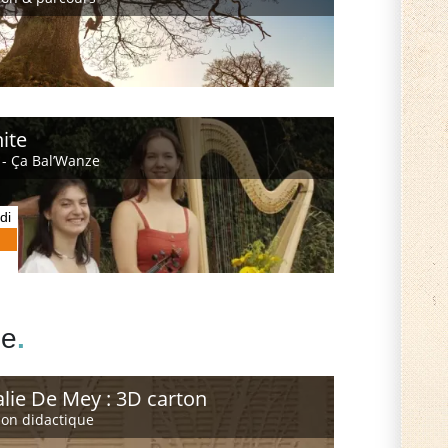
ite
k - Ça Bal’Wanze
di
he
.
lie De Mey : 3D carton
ion didactique