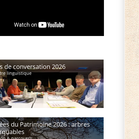
s de conversation 2026
re linguistique
ées du Patrimoine 2026 : arbres
rquables
ion & parcours