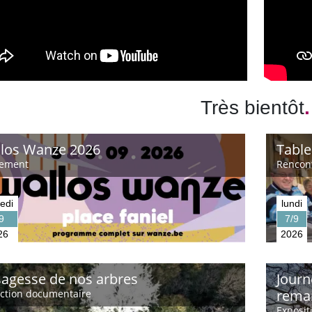
Très bientôt
.
los Wanze 2026
Table
ement
Rencont
edi
lundi
9
7/9
26
2026
sagesse de nos arbres
Journ
rema
ection documentaire
Exposit