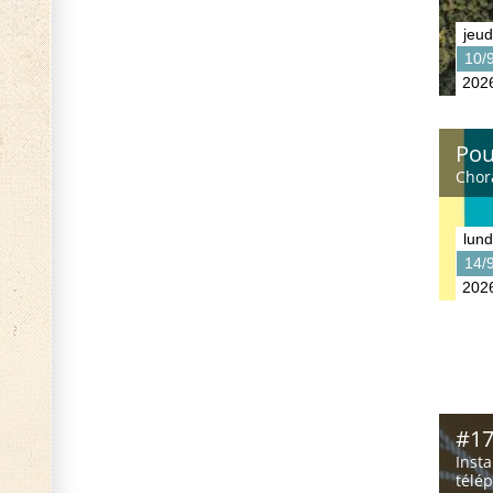
jeud
10/
202
Pour
Chor
lund
14/
202
#17
Insta
télé