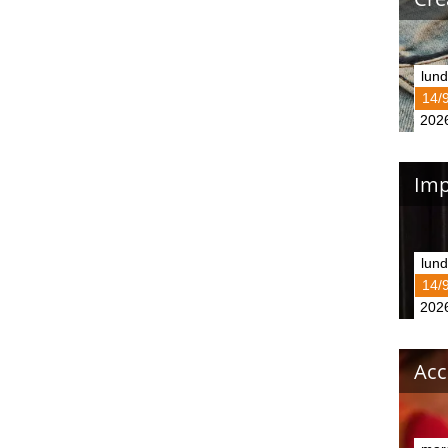
lund
14/
202
Imp
lund
14/
202
Acc