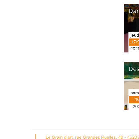
Dan
jeud
17/
202
Des
sam
26
20
Le Grain d'art,
rue Grandes Ruelles, 40 -
4520