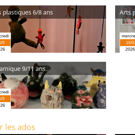
s plastiques 6/8 ans
Arts 
credi
mercre
6/9
16/9
026
2026
amique 9/11 ans
credi
6/9
026
r les ados