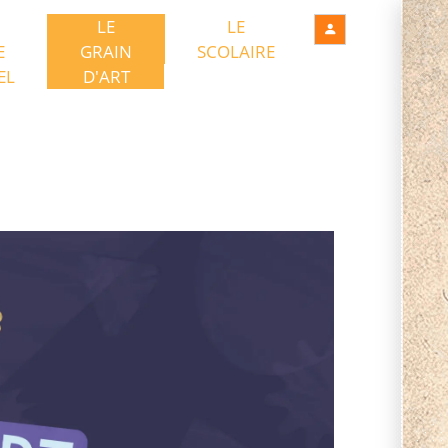
LE
LE
E
GRAIN
SCOLAIRE
EL
D'ART