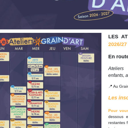
LES AT
2026/27
En route
Ateliers
enfants, 
📍 Au Grain
Les insc
Pour vous
dessous e
restantes f