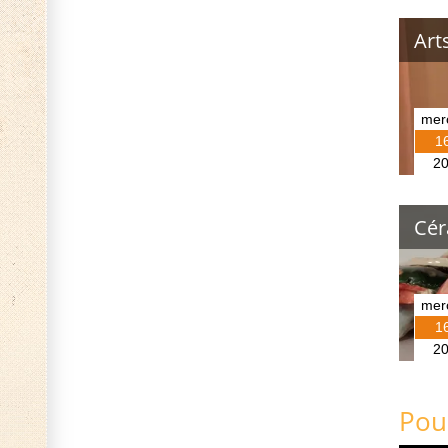
Art
mer
1
2
Cér
mer
1
2
Pou