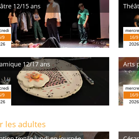
âtre 12/15 ans
Théât
credi
mercre
6/9
16/9
026
2026
amique 12/17 ans
Arts 
credi
mercre
6/9
16/9
026
2026
 les adultes
ation textile lundi en journée
Céram