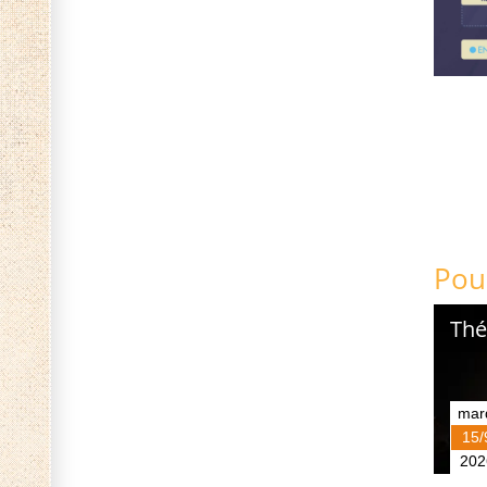
Pou
Thé
mar
15/
202