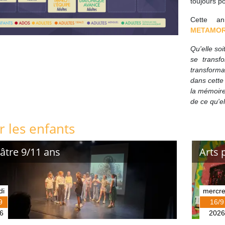
toujours po
Cette a
METAMOR
Qu'elle soi
se transf
transforma
dans cette
la mémoire 
de ce qu'el
r les enfants
âtre 9/11 ans
Arts 
di
mercre
9
16/9
6
2026