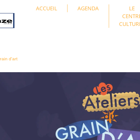
ACCUEIL
AGENDA
LE
CENTR
CULTUR
ain d'art