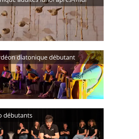
déon diatonique débutant
o débutants