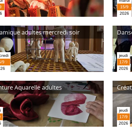
di
mardi
9
15/9
6
2026
amique adultes mercredi soir
Danse
credi
jeudi
6/9
17/9
026
2026
nture Aquarelle adultes
Créati
i
jeudi
9
17/9
6
2026