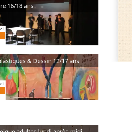
re 16/18 ans
di
plastiques & Dessin 12/17 ans
di
ique adultes lundi après-midi