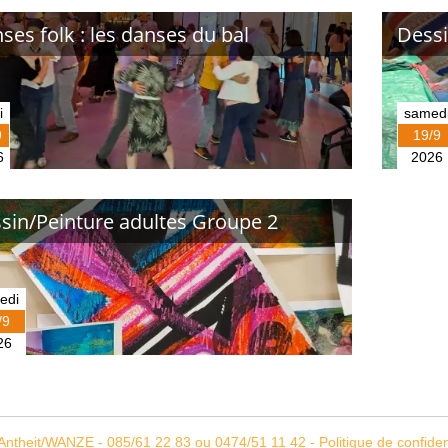
ses folk : les danses du bal
Dessi
i
samed
9
19/9
6
2026
sin/Peinture adultes Groupe 2
edi
/9
26
Antheit/WANZE
-
085/61 22 83 ou 0474/51 11 42
-
Politique de confiden