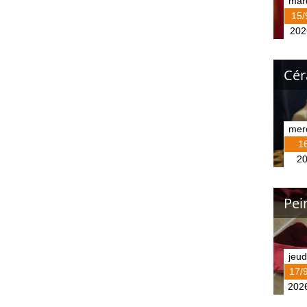
mar
15/
202
Cér
mer
1
2
Pei
jeud
17/
202