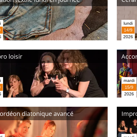
i
lundi
9
14/9
6
2026
ro loisir
Accor
i
mardi
9
15/9
6
2026
ordéon diatonique avancé
Impr