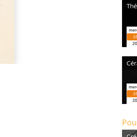
Thé
mer
1
2
Cér
mer
1
2
Pour
Cré