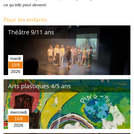
ce qu'elle peut devenir.
Pour les enfants
Théâtre 9/11 ans
mardi
15/9
2026
Arts plastiques 4/5 ans
mercredi
16/9
2026