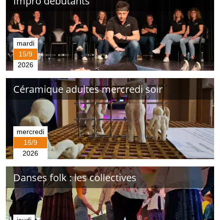
Impro débutants
mardi
15/9
2026
Céramique adultes mercredi soir
mercredi
16/9
2026
Danses folk : les collectives