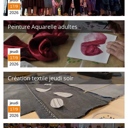
jeudi
17/9
2026
Peinture Aquarelle adultes
jeudi
17/9
2026
Création textile jeudi soir
jeudi
17/9
2026