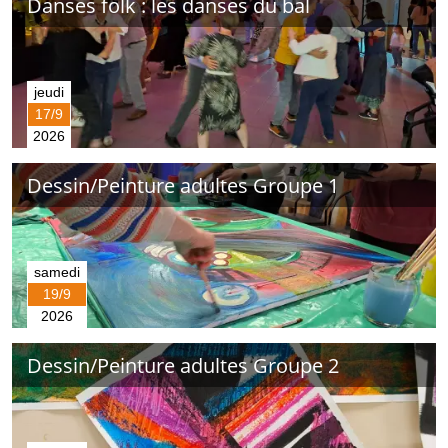
Danses folk : les danses du bal
jeudi
17/9
2026
Dessin/Peinture adultes Groupe 1
samedi
19/9
2026
Dessin/Peinture adultes Groupe 2