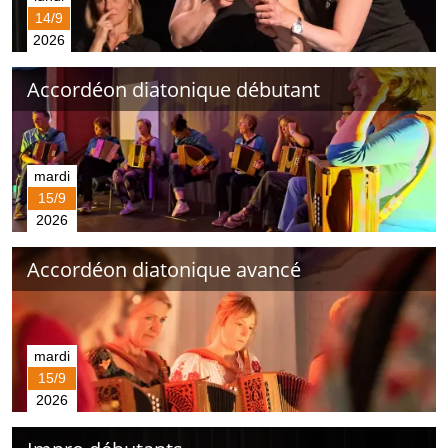
14/9
2026
Accordéon diatonique débutant
mardi
15/9
2026
Accordéon diatonique avancé
mardi
15/9
2026