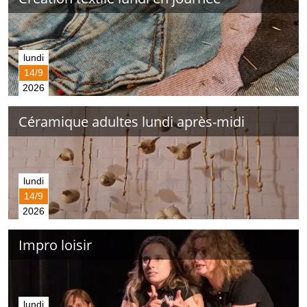
lundi
14/9
2026
Céramique adultes lundi après-midi
lundi
14/9
2026
Impro loisir
lundi