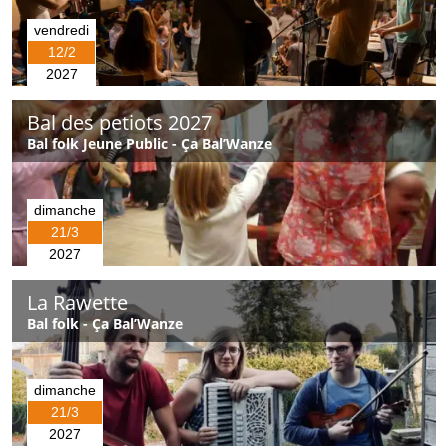
vendredi
12/2
2027
Bal des petiots 2027
Bal folk Jeune Public - Ça Bal’Wanze
dimanche
21/3
2027
La Rawette
Bal folk - Ça Bal’Wanze
dimanche
21/3
2027