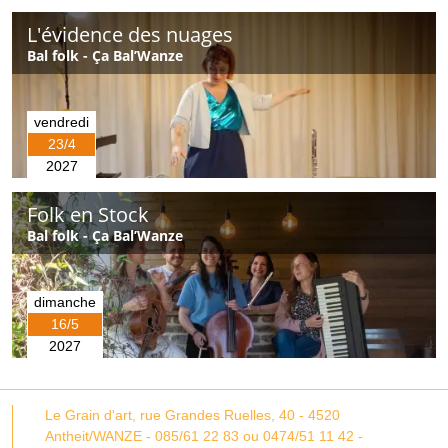
L'évidence des nuages
Bal folk - Ça Bal’Wanze
vendredi
23/4
2027
Folk en Stock
Bal folk - Ça Bal’Wanze
dimanche
16/5
2027
Le Grain d'art,
rue Grandes Ruelles, 40 -
4520
Antheit/WANZE
-
085/61 22 83 ou 0474/51 11 42
-