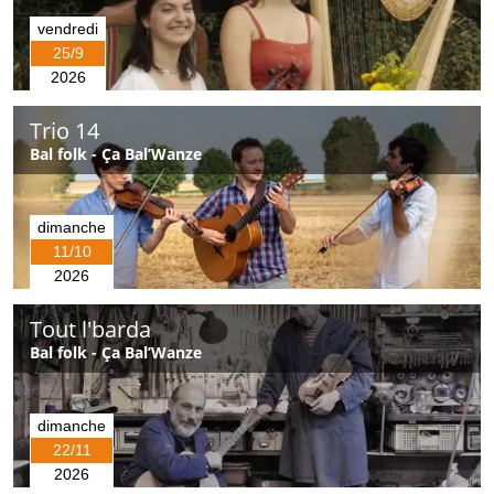
vendredi
25/9
2026
Trio 14
Bal folk - Ça Bal’Wanze
dimanche
11/10
2026
Tout l'barda
Bal folk - Ça Bal’Wanze
dimanche
22/11
2026