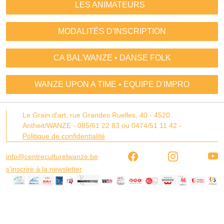
LES ANIMATEURS
MODALITÉS D'INSCRIPTION
CA BAL'WANZE • DANSE FOLK
WANZE UPON A TIME • EQUIPE D'IMPRO
Le Grain d'art,
rue Grandes Ruelles, 40 -
4520
Antheit/WANZE
-
085/61 22 83 ou 0474/51 11 42
-
Politique de confidentialité
info@centreculturelwanze.be
s'inscrire à la newsletter