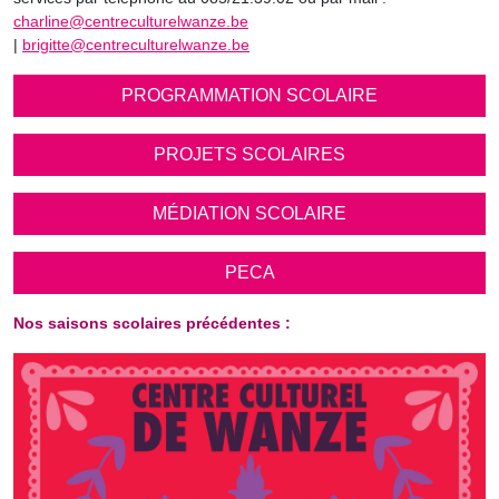
charline@centreculturelwanze.be
|
brigitte@centreculturelwanze.be
PROGRAMMATION SCOLAIRE
PROJETS SCOLAIRES
MÉDIATION SCOLAIRE
PECA
Nos saisons scolaires précédentes :