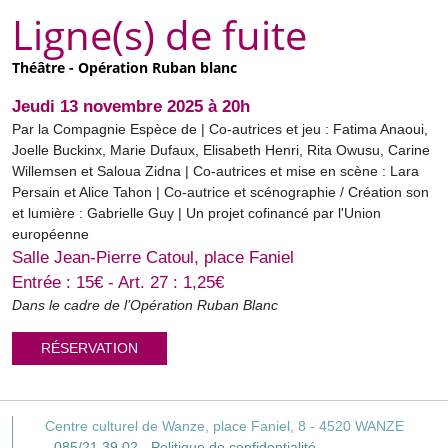
Ligne(s) de fuite
Théâtre - Opération Ruban blanc
Jeudi 13 novembre 2025 à 20h
Par la Compagnie Espèce de | Co-autrices et jeu : Fatima Anaoui,
Joelle Buckinx, Marie Dufaux, Elisabeth Henri, Rita Owusu, Carine
Willemsen et Saloua Zidna | Co-autrices et mise en scène : Lara
Persain et Alice Tahon | Co-autrice et scénographie / Création son
et lumière : Gabrielle Guy | Un projet cofinancé par l'Union
européenne
Salle Jean-Pierre Catoul, place Faniel
Entrée : 15€ - Art. 27 : 1,25€
Dans le cadre de l’Opération Ruban Blanc
RÉSERVATION
Centre culturel de Wanze,
place Faniel, 8 -
4520
WANZE
-
085/21 39 02
-
Politique de confidentialité