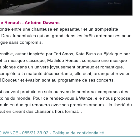
de Renault - Antoine Dawans
ontre entre une chanteuse en apesanteur et un trompettiste
. Deux funambules qui ont grandi dans les forêts ardennaises pour
ogue sans compromis.
nsible, autant inspirée par Tori Amos, Kate Bush ou Björk que par
 et la musique classique, Mathilde Renault compose une musique
s plonge dans un univers joyeusement brumeux et romantique.
 complète à la maturité déconcertante, elle écrit, arrange et rêve en
 ! Douceur et évasion sont au programme de ses concerts.
est souvent produite en solo ou avec de nombreux comparses des
coins du monde. Pour ce rendez-vous à Wanze, elle nous propose
mule en duo qui renouera avec ses premiers amours – la liberté du
tout en créant des chansons hors format…
0
WANZE
-
085/21 39 02
-
Politique de confidentialité