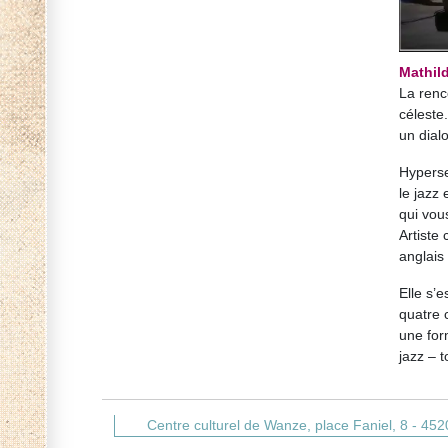
Mathil
La renc
céleste
un dial
Hyperse
le jazz
qui vou
Artiste
anglais
Elle s’
quatre 
une for
jazz – 
Centre culturel de Wanze,
place Faniel, 8 -
452