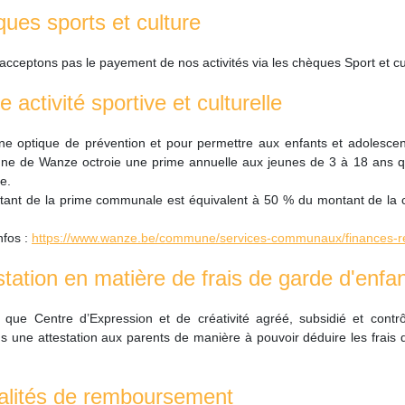
ues sports et culture
acceptons pas le payement de nos activités via les chèques Sport et cu
 activité sportive et culturelle
e optique de prévention et pour permettre aux enfants et adolescent
 de Wanze octroie une prime annuelle aux jeunes de 3 à 18 ans qui s
le.
ant de la prime communale est équivalent à 50 % du montant de la co
nfos :
https://www.wanze.be/commune/services-communaux/finances-recet
station en matière de frais de garde d'enf
 que Centre d’Expression et de créativité agréé, subsidié et cont
ns une attestation aux parents de manière à pouvoir déduire les frais d
lités de remboursement