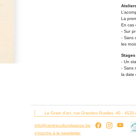
Ateliers
L’acomp
La prem
En cas 
- Sur p
- Sans 
les moi
Stages 
- Un st
- Sans 
la date 
Le Grain d'art,
rue Grandes Ruelles, 40 -
4520
info@centreculturelwanze.be
s'inscrire à la newsletter