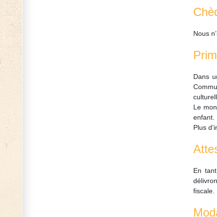
Chèq
Nous n’
Prime
Dans un
Commune
culturel
Le mont
enfant.
Plus d’i
Atte
En tant
délivro
fiscale.
Moda