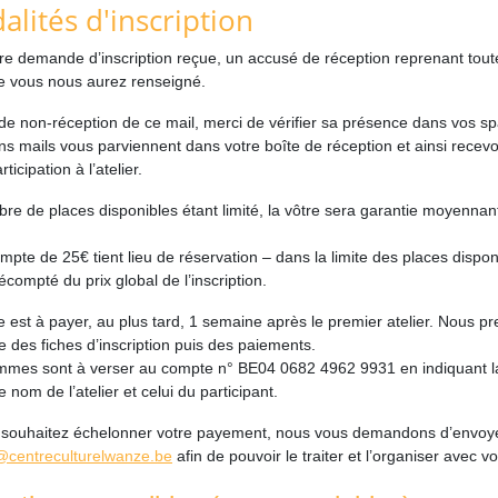
lités d'inscription
re demande d’inscription reçue, un accusé de réception reprenant tout
e vous nous aurez renseigné.
de non-réception de ce mail, merci de vérifier sa présence dans vos sp
ns mails vous parviennent dans votre boîte de réception et ainsi rece
rticipation à l’atelier.
re de places disponibles étant limité, la vôtre sera garantie moyenna
.
mpte de 25€ tient lieu de réservation – dans la limite des places dispo
écompté du prix global de l’inscription.
e est à payer, au plus tard, 1 semaine après le premier atelier. Nous pr
ée des fiches d’inscription puis des paiements.
mes sont à verser au compte n° BE04 0682 4962 9931 en indiquant la 
e nom de l’atelier et celui du participant.
 souhaitez échelonner votre payement, nous vous demandons d’envoyer
e@centreculturelwanze.be
afin de pouvoir le traiter et l’organiser avec v