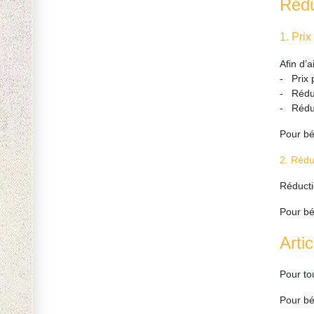
Rédu
1. Pri
Afin d’a
- Prix 
- Réduc
- Réduc
Pour bén
2. Rédu
Réducti
Pour bén
Arti
Pour to
Pour bén