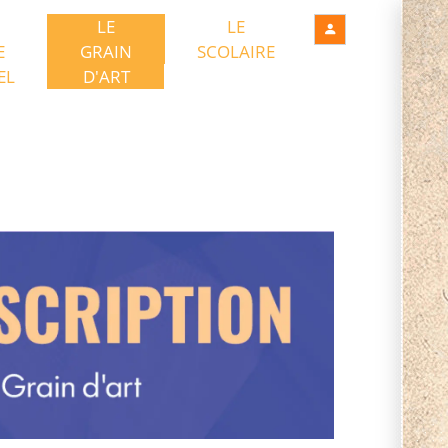
LE
LE
E
GRAIN
SCOLAIRE
EL
D'ART