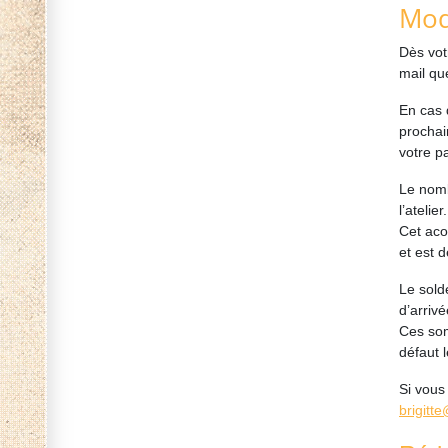
Moda
Dès vot
mail qu
En cas 
prochai
votre pa
Le nomb
l’atelier
Cet aco
et est d
Le sold
d’arriv
Ces som
défaut l
Si vous
brigitt