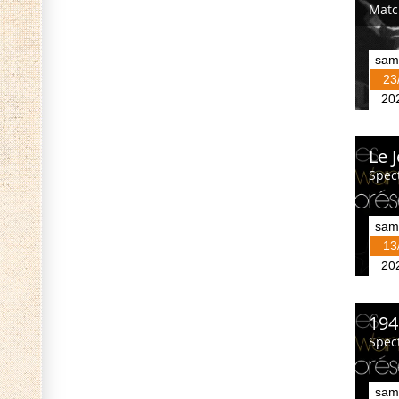
Matc
sam
23
20
Le 
Spec
sam
13
20
194
Spec
sam