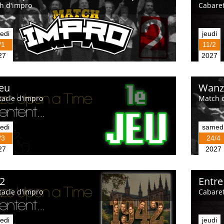
h d'impro
Cabaret
edi
jeudi
/1
11/2
27
2027
Jeu
Wanze
tacle d'impro
Match 
edi
samed
/3
24/4
27
2027
2
Entre
tacle d'impro
Cabaret
edi
jeudi