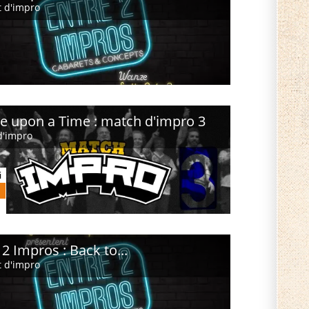
 d'impro
 upon a Time : match d'impro 3
d'impro
i
 2 Impros : Back to...
 d'impro