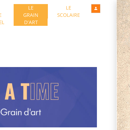
LE
LE
E
GRAIN
SCOLAIRE
EL
D'ART