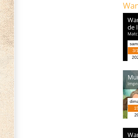
Wan
Wan
de 
Matc
sam
3/
20
Mur
Impro
dim
1
2
Wan