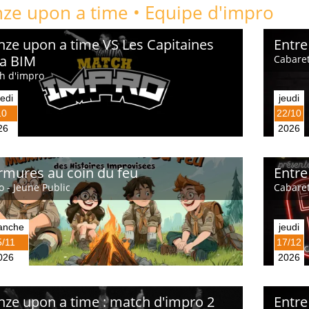
ze upon a time • Equipe d'impro
ze upon a time VS Les Capitaines
Entre
la BIM
Cabaret
h d'impro
edi
jeudi
10
22/10
26
2026
mures au coin du feu
Entre
 - Jeune Public
Cabaret
anche
jeudi
5/11
17/12
026
2026
ze upon a time : match d'impro 2
Entre