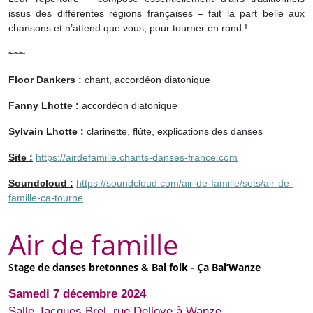
issus des différentes régions françaises – fait la part belle aux
chansons et n’attend que vous, pour tourner en rond !
~~~
Floor Dankers
:
chant, accordéon diatonique
Fanny Lhotte
:
accordéon diatonique
Sylvain Lhotte
:
clarinette, flûte, explications des danses
Site :
https://airdefamille.chants-danses-france.com
Soundcloud :
https://soundcloud.com/air-de-famille/sets/air-de-
famille-ca-tourne
Air de famille
Stage de danses bretonnes & Bal folk - Ça Bal’Wanze
Samedi 7 décembre 2024
Salle Jacques Brel, rue Delloye à Wanze