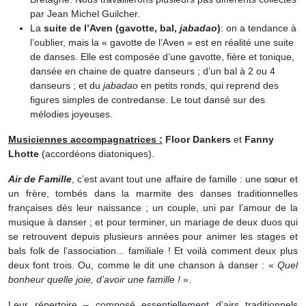
par Jean Michel Guilcher.
La
suite de l’Aven (gavotte, bal,
jabadao
)
: on a tendance à
l’oublier, mais la « gavotte de l’Aven » est en réalité une suite
de danses. Elle est composée d’une gavotte, fière et tonique,
dansée en chaine de quatre danseurs ; d’un bal à 2 ou 4
danseurs ; et du
jabadao
en petits ronds, qui reprend des
figures simples de contredanse. Le tout dansé sur des
mélodies joyeuses.
Musiciennes accompagnatrices :
Floor Dankers
et
Fanny
Lhotte
(accordéons diatoniques).
Air de Famille
, c’est avant tout une affaire de famille : une sœur et
un frère, tombés dans la marmite des danses traditionnelles
françaises dès leur naissance ; un couple, uni par l’amour de la
musique à danser ; et pour terminer, un mariage de deux duos qui
se retrouvent depuis plusieurs années pour animer les stages et
bals folk de l’association... familiale ! Et voilà comment deux plus
deux font trois. Ou, comme le dit une chanson à danser : «
Quel
bonheur quelle joie,
d’avoir une famille !
».
Leur répertoire – composé essentiellement d’airs traditionnels