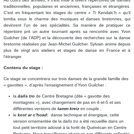
Au cours des années, il s’est initié à divers répertoires de danses
traditionnelles, populaires et anciennes, françaises et étrangères.
C’est en fréquentant les stages du centre « Ti Kendalc’h » qu’il
tomba sous le charme des musiques et danses bretonnes, qui
devinrent l’un de ses spécialités. Sa manière de pratiquer ce
répertoire prit un autre tournant après sa rencontre avec Yvon
Guilcher (de l’ADP) et la découverte des recherches sur la danse
bretonne réalisées par Jean-Michel Guilcher. Sylvain anime depuis
plus de vingt ans ateliers et stages de danse en France et à
l’étranger.
Contenu du stage :
Ce stage se concentrera sur trois danses de la grande famille des
« gavottes », d’après l’enseignement d’Yvon Guilcher :
la
dañs tro
de Centre Bretagne (dite « gavotte des
montagnes »), avec changement de pas en 4-et-5 et ses
différentes versions de
tamm kreiz
en couple ;
le
kost ar c’hoad
:
danse technique et énergique, cette
version ornementée de la
dañs tro
a été recueillie dans un
tout petit territoire adossé à la forêt de Quénécan en Centre
Bretagne. Nous travaillerons plusieurs pas différents collectés