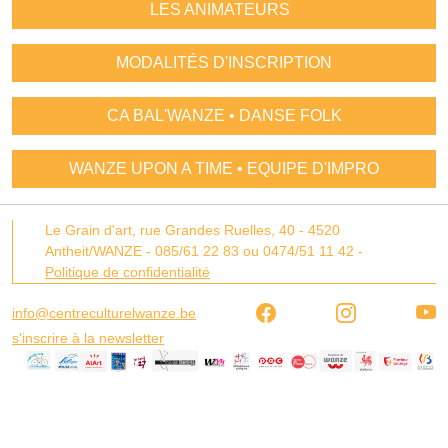
LES ANIMATEURS
MODALITÉS D'INSCRIPTION
CA BAL'WANZE • DANSE FOLK
WANZE UPON A TIME • EQUIPE D'IMPRO
Le Grain d'art,
rue Grandes Ruelles, 40 -
4520
Antheit/WANZE
-
085/61 22 83 ou 0474/51 11 42
-
Politique de confidentialité
info@centreculturelwanze.be
s'inscrire à la newsletter