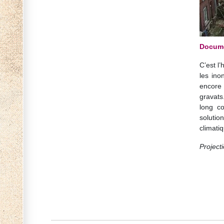
Documen
C’est l’
les ino
encore 
gravats
long co
soluti
climatiq
Project