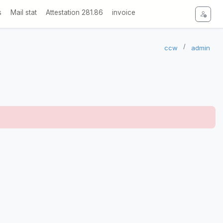
s
Mail stat
Attestation 281.86
invoice
ccw
admin