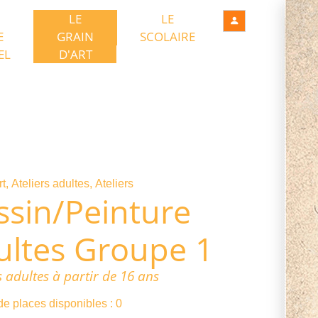
LE
LE
E
GRAIN
SCOLAIRE
EL
D'ART
rt
Ateliers adultes
Ateliers
ssin/Peinture
ultes Groupe 1
s adultes à partir de 16 ans
e places disponibles : 0