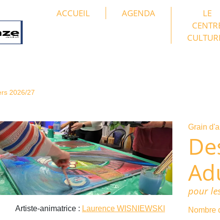
ACCUEIL
AGENDA
LE
CENTR
CULTUR
ers 2026/27
Grain d'a
De
Ad
pour le
Artiste-animatrice :
Laurence WISNIEWSKI
Nombre d