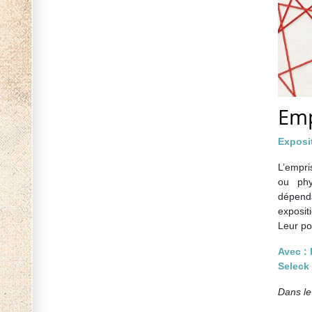
Emp
Exposit
L’empri
ou phy
dépend
exposit
Leur poi
Avec :
Seleck
Dans le