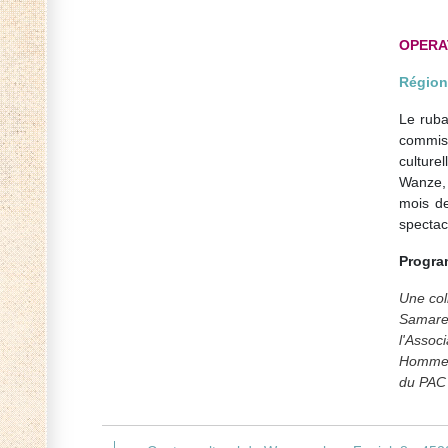
OPERA
Région
Le ruba
commis
culture
Wanze, 
mois d
spectacl
Progra
Une col
Samare
l'Assoc
Homme-F
du PAC