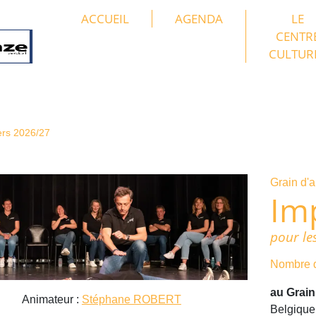
ACCUEIL
AGENDA
LE
CENTR
CULTUR
ers 2026/27
Grain d'a
Im
pour le
Nombre d
au Grain
Animateur :
Stéphane ROBERT
Belgique