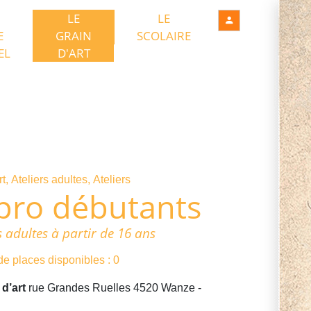
LE
LE
E
GRAIN
SCOLAIRE
EL
D'ART
rt
Ateliers adultes
Ateliers
pro débutants
s adultes à partir de 16 ans
e places disponibles : 0
 d’art
rue Grandes Ruelles
4520
Wanze
-