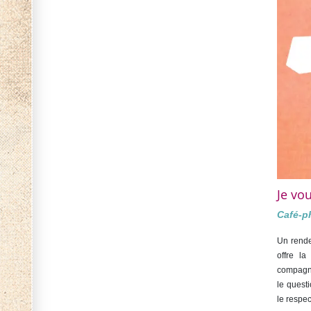
Je vo
Café-p
Un rende
offre la
compagni
le questi
le respe