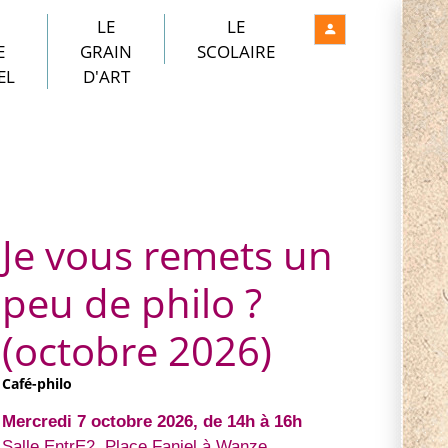
LE
LE
E
GRAIN
SCOLAIRE
EL
D'ART
Je vous remets un
peu de philo ?
(octobre 2026)
Café-philo
Mercredi 7 octobre 2026, de 14h à 16h
Salle EntrE2, Place Faniel à Wanze