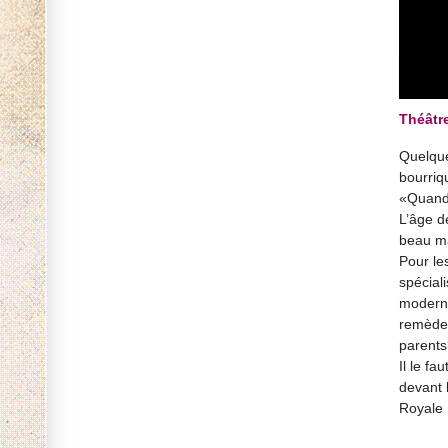
Théâtr
Quelque
bourriq
«Quand 
L’âge d
beau m
Pour les
spécial
moderne
remèdes
parents
Il le fa
devant 
Royale M