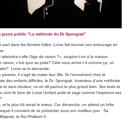
e jeune public "La méthode du Dr Spongiak"
 part dans les Années folles, Loïse fait tourner son entourage en
ue.
atteindra-t-elle l’âge de raison ?», soupire-t-on à la maison.
e raison, c’est quoi au juste? Cela vous arrive-t-il comme ça, un
atin?
Loïse se le demande.
 parents, il s’agit de mater leur fille. Ils l’emmènent chez le
iste des enfants difficiles, le Dr. Spongiak. Inventeur d’une méthode
 et sans douleur, on en dit partout le plus grand bien. Ses tests et
 vont-ils faire de Loïse l’enfant polie et sage comme l’espèrent ses
?
ut, et le plus tôt serait le mieux. Car dimanche, on attend un hôte
lequel il convient de se présenter sous son meilleur jour : Sa
ajesté, le Roi Philibert II.