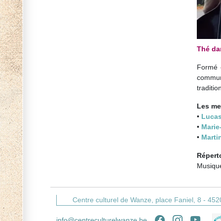
Thé da
Formé 
commun
traditio
Les me
•
Lucas
•
Marie
•
Marti
Répert
Musique
Centre culturel de Wanze,
place Faniel, 8 -
452
info@centreculturelwanze.be