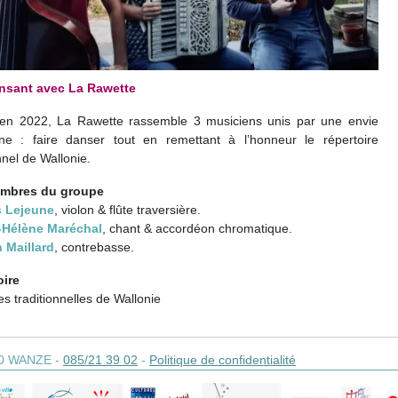
nsant avec La Rawette
en 2022, La Rawette rassemble 3 musiciens unis par une envie
e : faire danser tout en remettant à l’honneur le répertoire
nnel de Wallonie.
mbres du groupe
 Lejeune
, violon & flûte traversière.
-Hélène Maréchal
, chant & accordéon chromatique.
n Maillard
, contrebasse.
oire
s traditionnelles de Wallonie
0
WANZE
-
085/21 39 02
-
Politique de confidentialité