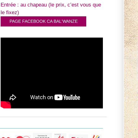
Entrée : au chapeau (le prix, c’est vous que
le fixez)
PAGE FACEBOOK CA BAL'WANZE