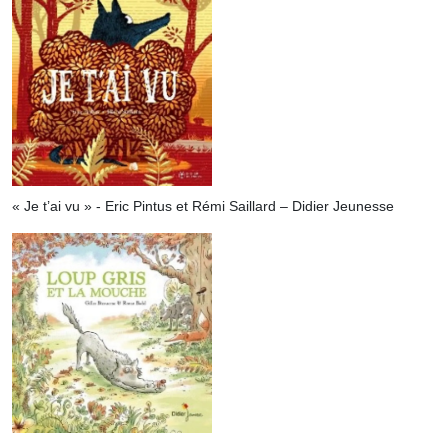
« Je t’ai vu » - Eric Pintus et Rémi Saillard – Didier Jeunesse