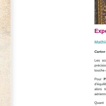
Exp
Mathi
Carton
Les sc
précisi
touche 
Pour
P
d'équil
alors 
aérienn
Quant