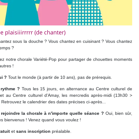
e plaisiiirrrrr (de chanter)
antez sous la douche ? Vous chantez en cuisinant ? Vous chantez
 temps ?
ez notre chorale Variété-Pop pour partager de chouettes moments
autres !
ui ?
Tout le monde (à partir de 10 ans), pas de prérequis.
 rythme ?
Tous les 15 jours, en alternance au Centre culturel de
t au Centre culturel d'Amay, les mercredis après-midi (13h30 >
 Retrouvez le calendrier des dates précises ci-après...
 rejoindre la chorale à n'importe quelle séance ?
Oui, bien sûr,
es bienvenus ! Venez quand vous voulez !
atuit
et
sans inscription
préalable.