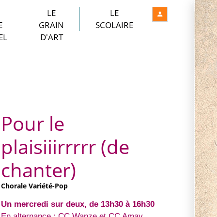
LE
LE
E
GRAIN
SCOLAIRE
EL
D'ART
Pour le
plaisiiirrrrr (de
chanter)
Chorale Variété-Pop
Un mercredi sur deux, de 13h30 à 16h30
En alternance : CC Wanze et CC Amay