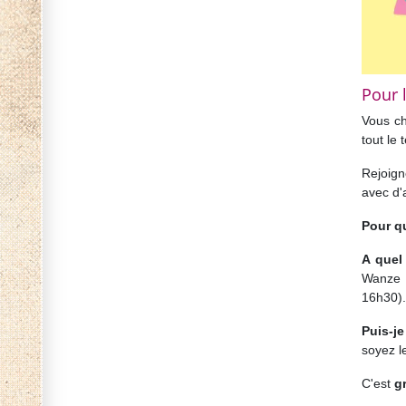
Pour l
Vous ch
tout le
Rejoign
avec d'
Pour q
A quel
Wanze e
16h30).
Puis-je
soyez l
C'est
gr