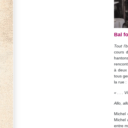
Bal f
Tout l’
cours d
hantons
rencont
à deux 
tous ge
la rue :
« . . . 
Allo, al
Michel 
Michel 
entre m