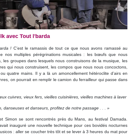
olk avec Tout l'barda
barda !
C’est le ramassis de tout ce que nous avons ramassé au
e nos multiples pérégrinations musicales : les bœufs que nous
, les groupes dans lesquels nous construisons de la musique, les
res qui nous construisent, les compos que nous nous concoctons,
ou quatre mains. Il y a là un amoncellement hétéroclite d’airs en
nres, on pourrait en remplir le camion du ferrailleur qui passe dans
Vieux cuivres, vieux fers, vieilles cuisinières, vieilles machines à laver
lo, danseuses et danseurs, profitez de notre passage . . . »
et Simon se sont rencontrés près du Mans, au festival Damada.
avait inauguré une nouvelle technique pour ces bovidés nocturnes
usicos : aller se coucher très tôt et se lever à 3 heures du mat pour