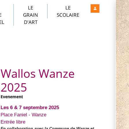
LE
LE
E
GRAIN
SCOLAIRE
EL
D'ART
Wallos Wanze
2025
Evenement
Les 6 & 7 septembre 2025
Place Faniel - Wanze
Entrée libre
En collaboration avec la Commune de Wanze et